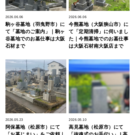
2026.06.06
2026.06.06
駒ヶ谷墓地（羽曳野市）に
今熊墓地（大阪狭山市）に
て「墓地のご案内」｜駒ヶ
て「定期清掃」に伺いまし
谷墓地でのお墓仕事は大阪
た｜今熊墓地でのお墓仕事
石材まで
は大阪石材南大阪店まで
2026.05.23
2026.05.10
阿保墓地（松原市）にて
高見墓地（松原市）にて
「お墓じまい」をご依頼｜
「抜魂式のお手伝い」 | 高