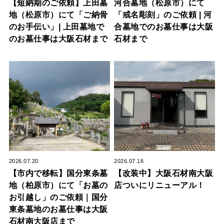
【短納期のご依頼】上田墓
河合墓地（松原市）にて
地（松原市）にて「ご納骨
「戒名彫刻」のご依頼 | 河
のお手伝い」| 上田墓地で
合墓地でのお墓仕事は大阪
のお墓仕事は大阪石材まで
石材まで
2026.07.20
2026.07.16
【市内で移転】国分東条墓
【改装中】大阪石材南大阪
地（柏原市）にて「お墓の
店ついにリニューアル！
お引越し」のご依頼｜国分
東条墓地のお墓仕事は大阪
石材南大阪店まで