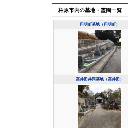
柏原市内の墓地・霊園一覧
円明町墓地（円明町）
高井田共同墓地（高井田）