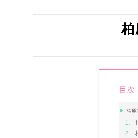
柏
目次
柏原