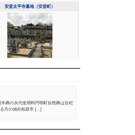
安堂太平寺墓地（安堂町）
樹木葬の永代使用料円明町自然葬は合祀
方の傾向柏原市 […]