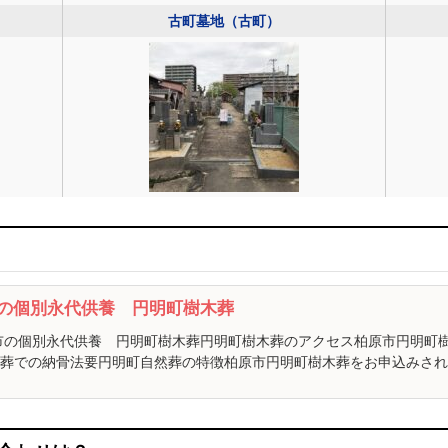
古町墓地（古町）
市の個別永代供養 円明町樹木葬
市の個別永代供養 円明町樹木葬円明町樹木葬のアクセス柏原市円明町
葬での納骨法要円明町自然葬の特徴柏原市円明町樹木葬をお申込みされる