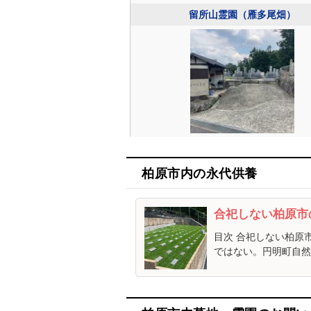
留所山霊園（雁多尾畑）
柏原市内の永代供養
合祀しない柏原
目次 合祀しない柏原
ではない。円明町自然