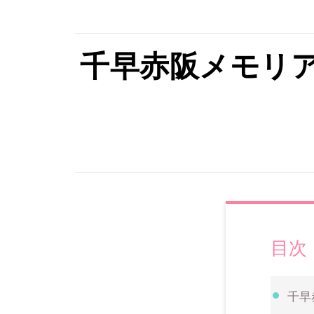
千早赤阪メモリ
目次
千早