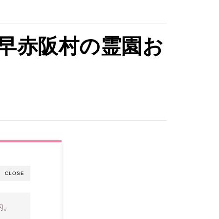
早赤阪村の霊園お
CLOSE
内。