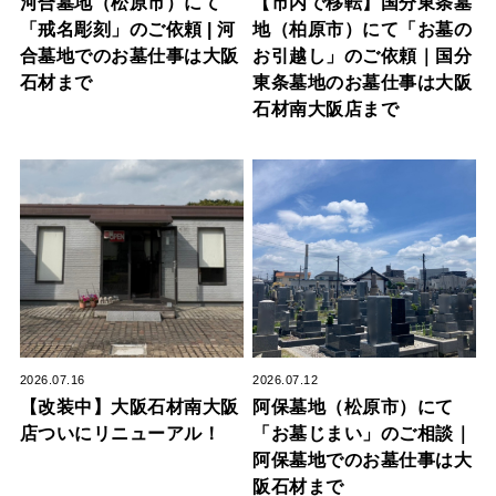
河合墓地（松原市）にて
【市内で移転】国分東条墓
「戒名彫刻」のご依頼 | 河
地（柏原市）にて「お墓の
合墓地でのお墓仕事は大阪
お引越し」のご依頼｜国分
石材まで
東条墓地のお墓仕事は大阪
石材南大阪店まで
2026.07.16
2026.07.12
【改装中】大阪石材南大阪
阿保墓地（松原市）にて
店ついにリニューアル！
「お墓じまい」のご相談｜
阿保墓地でのお墓仕事は大
阪石材まで