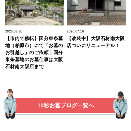
2026.07.20
2026.07.16
【市内で移転】国分東条墓
【改装中】大阪石材南大阪
地（柏原市）にて「お墓の
店ついにリニューアル！
お引越し」のご依頼｜国分
東条墓地のお墓仕事は大阪
石材南大阪店まで
13秒お墓ブログ一覧へ