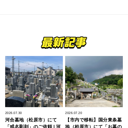
2026.07.30
2026.07.20
河合墓地（松原市）にて
【市内で移転】国分東条墓
「戒名彫刻」のご依頼 | 河
地（柏原市）にて「お墓の