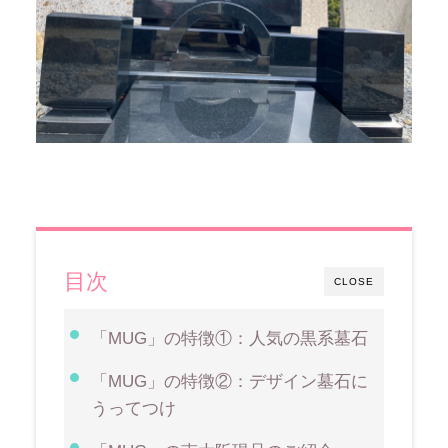
目次
CLOSE
「
」の特徴①：人気の黒系墓石
MUG
「
」の特徴②：デザイン墓石に
MUG
うってつけ