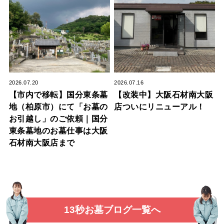
2026.07.20
2026.07.16
【市内で移転】国分東条墓
【改装中】大阪石材南大阪
地（柏原市）にて「お墓の
店ついにリニューアル！
お引越し」のご依頼｜国分
東条墓地のお墓仕事は大阪
石材南大阪店まで
13秒お墓ブログ一覧へ