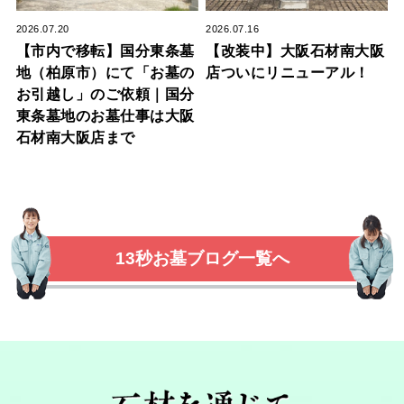
2026.07.20
2026.07.16
【市内で移転】国分東条墓
【改装中】大阪石材南大阪
地（柏原市）にて「お墓の
店ついにリニューアル！
お引越し」のご依頼｜国分
東条墓地のお墓仕事は大阪
石材南大阪店まで
13秒お墓ブログ一覧へ