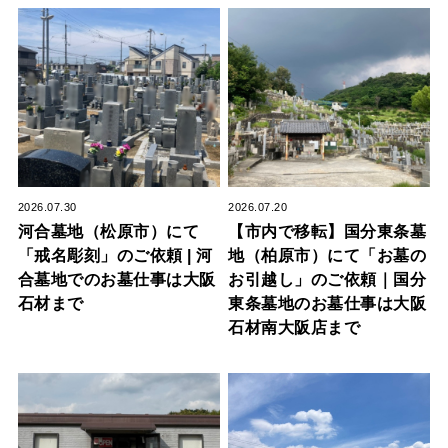
2026.07.30
2026.07.20
河合墓地（松原市）にて
【市内で移転】国分東条墓
「戒名彫刻」のご依頼 | 河
地（柏原市）にて「お墓の
合墓地でのお墓仕事は大阪
お引越し」のご依頼｜国分
石材まで
東条墓地のお墓仕事は大阪
石材南大阪店まで