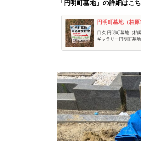
「円明町墓地」の詳細はこち
円明町墓地（柏原
目次 円明町墓地（柏
ギャラリー円明町墓地