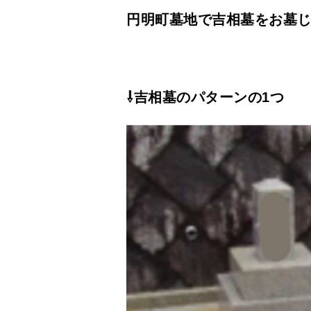
円明町墓地で吉相墓をお墓
⇩吉相墓のパターンの1つ