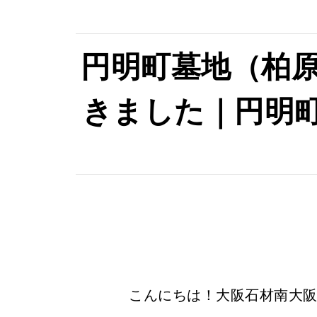
円明町墓地（柏
きました｜円明
こんにちは！大阪石材南大