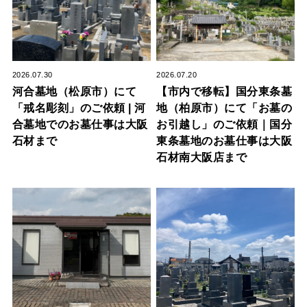
2026.07.30
2026.07.20
河合墓地（松原市）にて
【市内で移転】国分東条墓
「戒名彫刻」のご依頼 | 河
地（柏原市）にて「お墓の
合墓地でのお墓仕事は大阪
お引越し」のご依頼｜国分
石材まで
東条墓地のお墓仕事は大阪
石材南大阪店まで