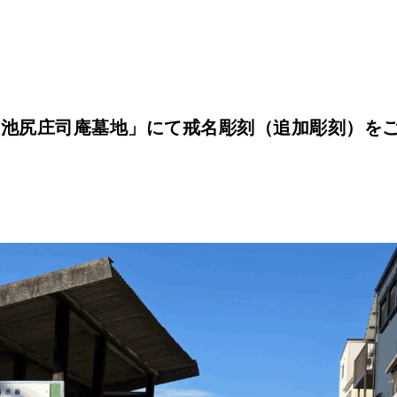
。
東池尻庄司庵墓地」にて戒名彫刻（追加彫刻）を