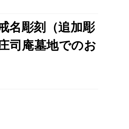
戒名彫刻（追加彫
庄司庵墓地でのお