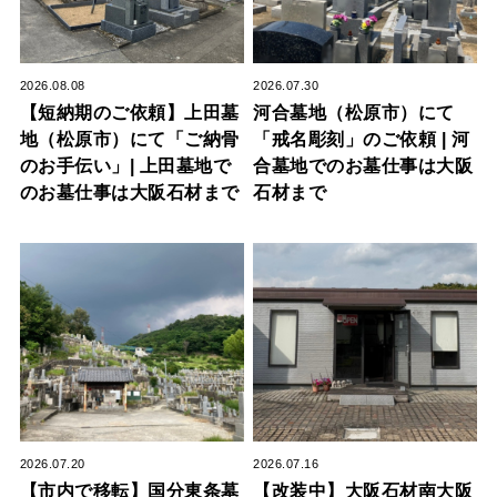
2026.08.08
2026.07.30
【短納期のご依頼】上田墓
河合墓地（松原市）にて
地（松原市）にて「ご納骨
「戒名彫刻」のご依頼 | 河
のお手伝い」| 上田墓地で
合墓地でのお墓仕事は大阪
のお墓仕事は大阪石材まで
石材まで
2026.07.20
2026.07.16
【市内で移転】国分東条墓
【改装中】大阪石材南大阪