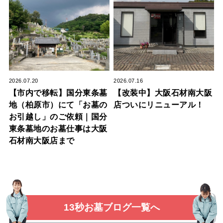
2026.07.20
2026.07.16
【市内で移転】国分東条墓
【改装中】大阪石材南大阪
地（柏原市）にて「お墓の
店ついにリニューアル！
お引越し」のご依頼｜国分
東条墓地のお墓仕事は大阪
石材南大阪店まで
13秒お墓ブログ一覧へ