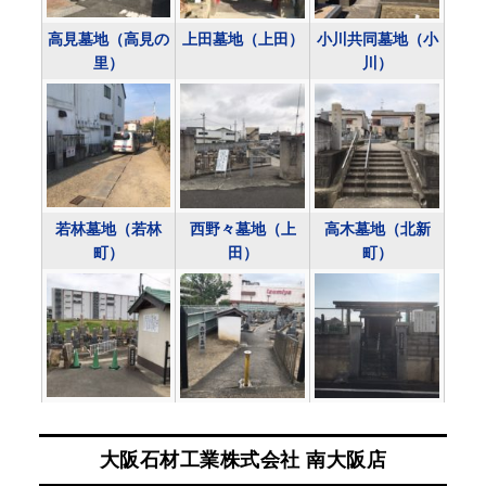
高見墓地（高見の
上田墓地（上田）
小川共同墓地（小
里）
川）
若林墓地（若林
西野々墓地（上
高木墓地（北新
町）
田）
町）
大阪石材工業株式会社 南大阪店