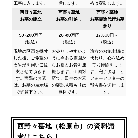
工事に入ります。
備します。
格は変動します。
西野々墓地
西野々墓地
西野々墓地
お墓の建立
お墓の引越し
お墓掃除代行お墓
参り
50~200万円
20~80万円
17,600円～
（税込）
（税込）
（税込）
現地の区画を採寸
お参りしやすいよ
遠方のお施主様に
した後、ご希望の
うに今ある霊園か
代わり、心を込め
石や形を伺いご提
らお墓とお骨を運
てお掃除をしま
案させて頂きま
搬します。全国対
す。完了後は、ビ
す。実際のお墓
応で、田舎のお墓
フォーアフターの
は、お墓の展示場
の確認見積もりは
報告書を送付しま
で御覧下さい。
無料です。
す。
西野々墓地（松原市）の資料請
求はこちら！