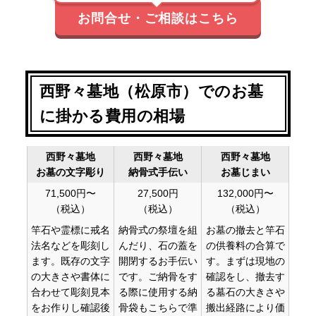
お問合せ・ご相談はこちら
西野々墓地（松原市）でのお墓
に掛かる費用の相場
西野々墓地
西野々墓地
西野々墓地
お墓の文字彫り
納骨式手伝い
お墓じまい
71,500円〜
27,500円
132,000円〜
（税込）
（税込）
（税込）
竿石や霊標に戒名
納骨式の祭壇を組
お墓の撤去と竿石
法名などを彫刻し
んだり、石の蓋を
の供養料の合算で
ます。既存の文字
開閉するお手伝い
す。まずは現地の
の大きさや書体に
です。ご納骨をす
確認をし、撤去す
合わせて彫刻見本
る際に使用する納
る墓石の大きさや
をお作りし確認後
骨袋もこちらで準
搬出経路により価