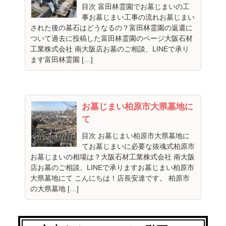
目次 富田林霊園でお墓じまいの工
事お墓じまい工事の流れお墓じまい
された後の墓石はどうなるの？富田林霊園の返還に
ついて過去に投稿した富田林霊園のページ大阪石材
工業株式会社 南大阪店お墓のご相談、LINEで承り
ます富田林霊園 […]
お墓じまい柏原市大県墓地に
て
目次 お墓じまい柏原市大県墓地に
てお墓じまいに必要な抜魂式柏原市
お墓じまいの相場は？大阪石材工業株式会社 南大阪
店お墓のご相談、LINEで承りますお墓じまい柏原市
大県墓地にて こんにちは！店長安達です。 柏原市
の大県墓地 […]