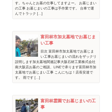
す。ちゃんとお墓の仕事してますよー。 お墓じまい
の工事 お墓じまいの工事は手作業です。 台車で運
んでトラック […]
富田林市加太墓地でお墓じま
い工事
目次 富田林市加太墓地でお墓じま
い工事お墓じまいの流れをザックリ
説明します加太墓地関連記事大阪石材工業株式会社
南大阪店お墓のご相談、LINEで承ります富田林市加
太墓地でお墓じまい工事 こんにちは！店長安達で
す。 雨です […]
富田林霊園でお墓じまいの工
事