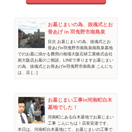
お墓じまいの為、抜魂式とお
骨あげ in 羽曳野市南島泉
目次 お墓じまいの為、抜魂式とお
骨あげin羽曳野市南島泉南島泉墓地
でのお墓に掛かる費用の相場大阪石材工業株式会社
南大阪店お墓のご相談、LINEで承りますお墓じまい
の為、抜魂式とお骨あげin羽曳野市南島泉 こんにち
は、店 […]
お墓じまい工事in河南町白木
墓地でした！
河南町にある白木墓地でお墓じまい
工事 こんにちは！店長安達です。
本日は、河南町白木墓地にて、お墓じまいの工事で