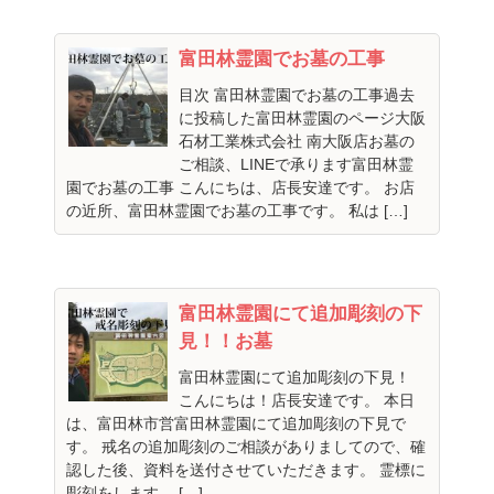
富田林霊園でお墓の工事
目次 富田林霊園でお墓の工事過去
に投稿した富田林霊園のページ大阪
石材工業株式会社 南大阪店お墓の
ご相談、LINEで承ります富田林霊
園でお墓の工事 こんにちは、店長安達です。 お店
の近所、富田林霊園でお墓の工事です。 私は […]
富田林霊園にて追加彫刻の下
見！！お墓
富田林霊園にて追加彫刻の下見！
こんにちは！店長安達です。 本日
は、富田林市営富田林霊園にて追加彫刻の下見で
す。 戒名の追加彫刻のご相談がありましてので、確
認した後、資料を送付させていただきます。 霊標に
彫刻をします。 […]