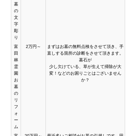
墓
の
文
字
彫
り
富
2万円～
まずはお墓の無料点検をさせて頂き、手
田
直しする箇所の診断をさせて頂きます。
林
墓石が
霊
少し欠けている、草が生えて掃除が大
園
変！などのお困りごとはございません
お
か？
墓
の
リ
フ
ォ
ー
ム
富
20万円～
最近多いご相談がお墓の引越しです。田