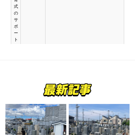
式
の
サ
ポ
ー
ト