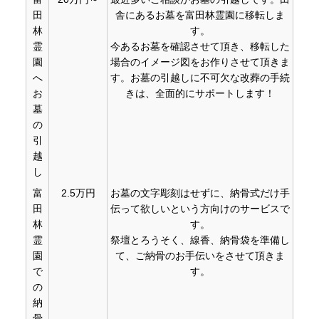
田
舎にあるお墓を富田林霊園に移転しま
林
す。
霊
今あるお墓を確認させて頂き、移転した
園
場合のイメージ図をお作りさせて頂きま
へ
す。お墓の引越しに不可欠な改葬の手続
お
きは、全面的にサポートします！
墓
の
引
越
し
富
2.5万円
お墓の文字彫刻はせずに、納骨式だけ手
田
伝って欲しいという方向けのサービスで
林
す。
霊
祭壇とろうそく、線香、納骨袋を準備し
園
て、ご納骨のお手伝いをさせて頂きま
で
す。
の
納
骨