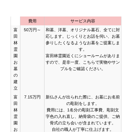
費用
サービス内容
富
50万円～
和墓、洋墓、オリジナル墓石、全てに対
田
応します。じっくりとお話を伺い、お墓
林
参りしたくなるようなお墓をご提案しま
霊
す。
園
富田林霊園近くにショールームがありま
お
すので、是非一度、こちらで実物やサン
墓
プルをご確認ください。
の
建
立
富
7.15万円
新仏さんが出られた際に、お墓にお名前
田
の彫刻をします。
林
費用には、1名分の彫刻工事費、彫刻文
霊
字色の入れ直し、納骨袋のご提供、ご納
園
骨式の立ち会いが含まれています。
お
自社の職人が丁寧に仕上げます。